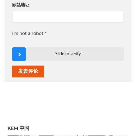
网站地址
I'm not a robot
*
Slide to verify
KEM 中国