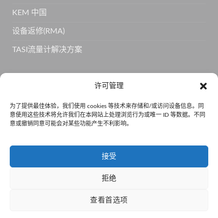
KEM 中国
设备返修(RMA)
TASI流量计解决方案
订阅 KEM 获取更多产品信息
许可管理
为了提供最佳体验，我们使用 cookies 等技术来存储和/或访问设备信息。同
意使用这些技术将允许我们在本网站上处理浏览行为或唯一 ID 等数据。不同
意或撤销同意可能会对某些功能产生不利影响。
接受
拒绝
京公网安备110105011334 •
京ICP备15001814号-5
查看首选项
法律声明
隐私政策
COOKIE 政策
服务条款