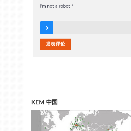
I'm not a robot
*
KEM 中国