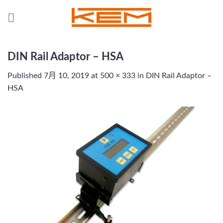
Skip
to
content
DIN Rail Adaptor – HSA
Published
7月 10, 2019
at
500 × 333
in
DIN Rail Adaptor –
HSA