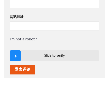
网站地址
I'm not a robot
*
Slide to verify