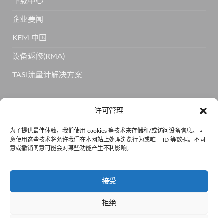
下载中心
企业要闻
KEM 中国
设备返修(RMA)
TASI流量计解决方案
订阅 KEM 获取更多产品信息
许可管理
为了提供最佳体验，我们使用 cookies 等技术来存储和/或访问设备信息。同
意使用这些技术将允许我们在本网站上处理浏览行为或唯一 ID 等数据。不同
意或撤销同意可能会对某些功能产生不利影响。
接受
拒绝
京公网安备110105011334 •
京ICP备15001814号-5