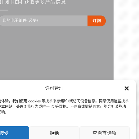
订阅 KEM 获取更多产品信息
许可管理
体验，我们使用 cookies 等技术来存储和/或访问设备信息。同意使用这些技术
本网站上处理浏览行为或唯一 ID 等数据。不同意或撤销同意可能会对某些功
影响。
接受
拒绝
查看首选项
京公网安备110105011334 •
京ICP备15001814号-5